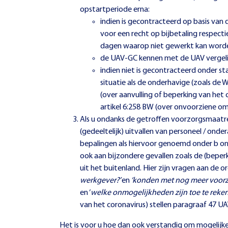
opstartperiode erna:
indien is gecontracteerd op basis van
voor een recht op bijbetaling respecti
dagen waarop niet gewerkt kan worde
de UAV-GC kennen met de UAV vergelijkb
indien niet is gecontracteerd onder 
situatie als de onderhavige (zoals de
(over aanvulling of beperking van het 
artikel 6:258 BW (over onvoorziene o
Als u ondanks de getroffen voorzorgsmaatre
(gedeeltelijk) uitvallen van personeel / ond
bepalingen als hiervoor genoemd onder b onze
ook aan bijzondere gevallen zoals de (beperk
uit het buitenland. Hier zijn vragen aan de ord
werkgever?’
en
‘konden met nog meer voorzo
en ‘
welke onmogelijkheden zijn toe te reke
van het coronavirus) stellen paragraaf 47 UA
Het is voor u hoe dan ook verstandig om mogelijke 