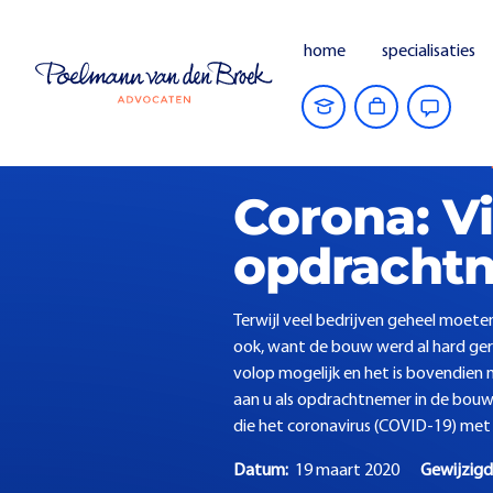
home
specialisaties
Home
Actuele zaken
Corona: Vier 
Corona: Vi
opdrachtn
Terwijl veel bedrijven geheel moete
ook, want de bouw werd al hard gera
volop mogelijk en het is bovendien n
aan u als opdrachtnemer in de bouw
die het coronavirus (COVID-19) met
Datum:
19 maart 2020
Gewijzig