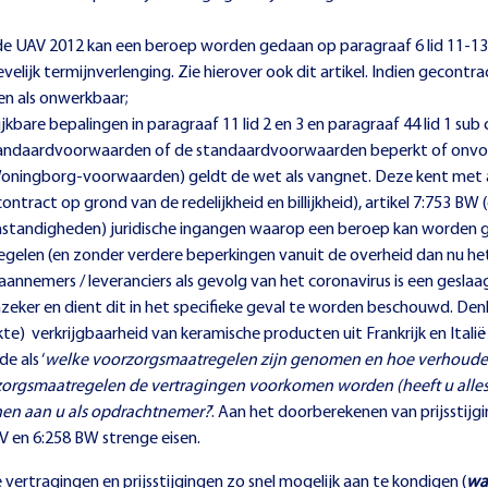
 de UAV 2012 kan een beroep worden gedaan op paragraaf 6 lid 11-13
evelijk termijnverlenging. Zie hierover ook
dit artikel
. Indien gecontr
n als onwerkbaar;
are bepalingen in paragraaf 11 lid 2 en 3 en paragraaf 44 lid 1 sub c
standaardvoorwaarden of de standaardvoorwaarden beperkt of onvold
 Woningborg-voorwaarden) geldt de wet als vangnet. Deze kent met a
contract op grond van de redelijkheid en billijkheid), artikel 7:75
mstandigheden) juridische ingangen waarop een beroep kan worden g
gelen (en zonder verdere beperkingen vanuit de overheid dan nu he
eraannemers / leveranciers als gevolg van het coronavirus is een gesl
ker en dient dit in het specifieke geval te worden beschouwd. Denk h
te) verkrijgbaarheid van keramische producten uit Frankrijk en Italië
e als ‘
welke voorzorgsmaatregelen zijn genomen en hoe verhouden 
rgsmaatregelen de vertragingen voorkomen worden (heeft u alles g
nen aan u als opdrachtnemer?
’. Aan het doorberekenen van prijsstij
V en 6:258 BW strenge eisen.
vertragingen en prijsstijgingen zo snel mogelijk aan te kondigen (
wa