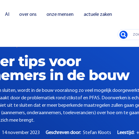
AI
over ons
onze mensen
actuele zaken
Zoeken
tips voor opdrachtnemers in de bouw
er tips voor
emers in de bouw
n sluiten, wordt in de bouw vooralsnog zo veel mogelijk doorgewerk
akt door de problematiek rond stikstof en PFAS. Doorwerken is echt
iet uit te sluiten dat er meer beperkende maatregelen zullen gaan gel
 (aannemers, onderaannemers, toeleveranciers) over hoe om te gaa
 zich mee brengt.
d
14 november 2023
Geschreven door:
Stefan Kloots
Leestijd:
+