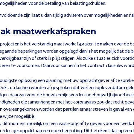
lmogelijkheden voor de betaling van belastingschulden.
ldoende zijn, laat u dan tijdig adviseren over mogelijkheden en risico
maak maatwerkafspraken
rojecten is het verstandig maatwerkafspraken te maken over de bo
rregaande beperkingen worden opgelegd dan is het mogelijk dat de b
ijgbaar zijn of sterk in prijs stijgen. Als zulke situaties zich voordo
eren te voorkomen. Daarvoor kunnen in het contract clausules wor
oudigste oplossing een planning met uw opdrachtgever af te spreken
g). Ook zou kunnen worden afgesproken dat wel een opleverdatum ge
volgen daarvan voor de bouwtermijn worden ingebouwd (bijvoorbeeld
andigheden die samenhangen met het coronavirus zou dat recht geve
n overeengekomen worden dat partijen ernaar streven in geval van v
 wijze mogelijk is;
p dit moment moeilijk om een vaste prijs af te geven voor een werk. 
worden gekoppeld aan een open begroting. Dit betekent dat op een l