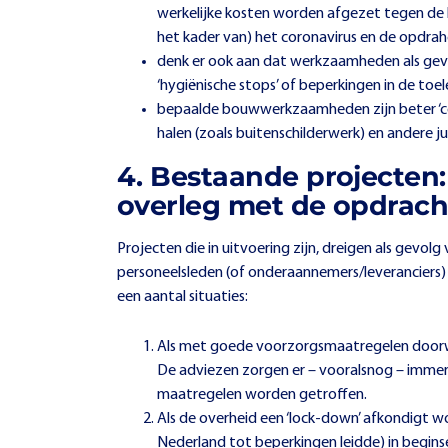
werkelijke kosten worden afgezet tegen de 
het kader van) het coronavirus en de opdrah
denk er ook aan dat werkzaamheden als gevo
‘hygiënische stops’ of beperkingen in de to
bepaalde bouwwerkzaamheden zijn beter ‘co
halen (zoals buitenschilderwerk) en andere juis
4. Bestaande projecten:
overleg met de opdrach
Projecten die in uitvoering zijn, dreigen als gevol
personeelsleden (of onderaannemers/leveranciers) u
een aantal situaties:
Als met goede voorzorgsmaatregelen doorwer
De adviezen zorgen er – vooralsnog – immer
maatregelen worden getroffen.
Als de overheid een ‘lock-down’ afkondigt w
Nederland tot beperkingen leidde) in beginsel