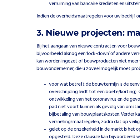
verruiming van bancaire kredieten en uitste
Indien de overheidsmaatregelen voor uw bedrijf onvo
3. Nieuwe projecten: 
Bij het aangaan van nieuwe contracten voor bouwp
bijvoorbeeld alsnog een ‘lock-down’ of andere ve
kan worden ingezet of bouwproducten niet meer verkr
bouwondernemer, die u zoveel mogelijk moet prob
voor wat betreft de bouwtermijn is de eenv
overschrijding leidt tot een boete/kortin
ontwikkeling van het coronavirus en de ge
pad niet voort kunnen als gevolg van omst
bijbetaling van bouwplaatskosten. Verder ka
versnellingsmaatregelen, zodra dat op veilige
gelet op de onzekerheid in de markt is het o
opgesteld. Deze clausule kan bijvoorbeeld 