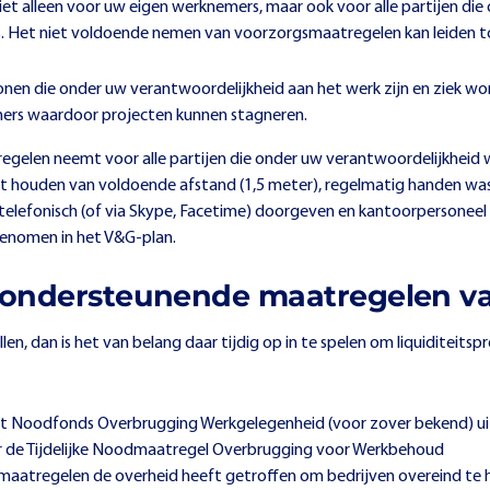
 niet alleen voor uw eigen werknemers, maar ook voor alle partijen d
rs. Het niet voldoende nemen van voorzorgsmaatregelen kan leiden t
sonen die onder uw verantwoordelijkheid aan het werk zijn en ziek wo
ers waardoor projecten kunnen stagneren.
elen neemt voor alle partijen die onder uw verantwoordelijkheid we
et houden van voldoende afstand (1,5 meter), regelmatig handen was
jk telefonisch (of via Skype, Facetime) doorgeven en kantoorpersonee
enomen in het V&G-plan.
 ondersteunende maatregelen va
llen, dan is het van belang daar tijdig op in te spelen om liquiditei
et Noodfonds Overbrugging Werkgelegenheid (voor zover bekend) u
er de Tijdelijke Noodmaatregel Overbrugging voor Werkbehoud
maatregelen de overheid heeft getroffen om bedrijven overeind te ho