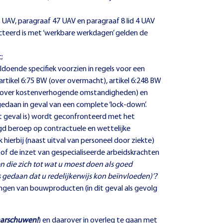
 UAV, paragraaf 47 UAV en paragraaf 8 lid 4 UAV
acteerd is met ‘werkbare werkdagen’ gelden de
;
oende specifiek voorzien in regels voor een
rtikel 6:75 BW (over overmacht), artikel 6:248 BW
3 BW (over kostenverhogende omstandigheden) en
edaan in geval van een complete ‘lock-down’.
t geval is) wordt geconfronteerd met het
aagd beroep op contractuele en wettelijke
ierbij (naast uitval van personeel door ziekte)
 of de inzet van gespecialiseerde arbeidskrachten
die zich tot wat u moest doen als goed
edaan dat u redelijkerwijs kon beïnvloeden)’?
gingen van bouwproducten (in dit geval als gevolg
arschuwen!
) en daarover in overleg te gaan met