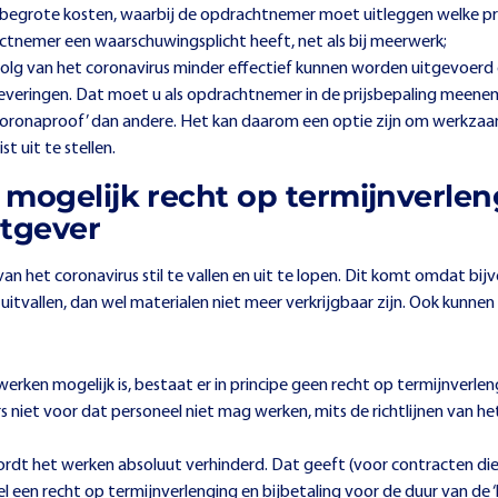
begrote kosten, waarbij de opdrachtnemer moet uitleggen welke prij
ctnemer een waarschuwingsplicht heeft, net als bij meerwerk;
lg van het coronavirus minder effectief kunnen worden uitgevoerd
eleveringen. Dat moet u als opdrachtnemer in de prijsbepaling meene
ronaproof’ dan andere. Het kan daarom een optie zijn om werkzaam
t uit te stellen.
 mogelijk recht op termijnverlen
tgever
g van het coronavirus stil te vallen en uit te lopen. Dit komt omdat b
itvallen, dan wel materialen niet meer verkrijgbaar zijn. Ook kunnen 
ken mogelijk is, bestaat er in principe geen recht op termijnverle
s niet voor dat personeel niet mag werken, mits de richtlijnen van 
ordt het werken absoluut verhinderd. Dat geeft (voor contracten die 
 een recht op termijnverlenging en bijbetaling voor de duur van de ‘lo