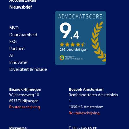
Actuele zaken
Nieuwsbrief
MVO
Duurzaamheid
ESG
Partners
AI
Innovatie
Diversiteit & inclusie
Bezoek Nijmegen
Bezoek Amsterdam
Wijchenseweg 10
Rembrandttoren Amstelplein
6537 TL Nijmegen
1
Routebeschrijving
1096 HA Amsterdam
Routebeschrijving
Postadres
T.
085 - 049 09 00