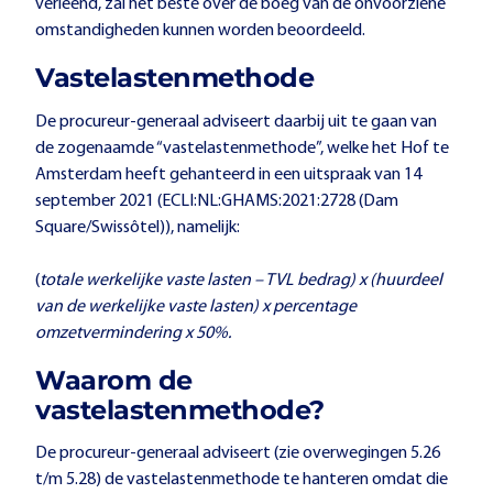
verleend, zal het beste over de boeg van de onvoorziene
omstandigheden kunnen worden beoordeeld.
Vastelastenmethode
De procureur-generaal adviseert daarbij uit te gaan van
de zogenaamde “vastelastenmethode”, welke het Hof te
Amsterdam heeft gehanteerd in een uitspraak van 14
september 2021 (ECLI:NL:GHAMS:2021:2728 (Dam
Square/Swissôtel)), namelijk:
(
totale werkelijke vaste lasten – TVL bedrag) x (huurdeel
van de werkelijke vaste lasten) x
percentage
omzetvermindering x 50%.
Waarom de
vastelastenmethode?
De procureur-generaal adviseert (zie overwegingen 5.26
t/m 5.28) de vastelastenmethode te hanteren omdat die