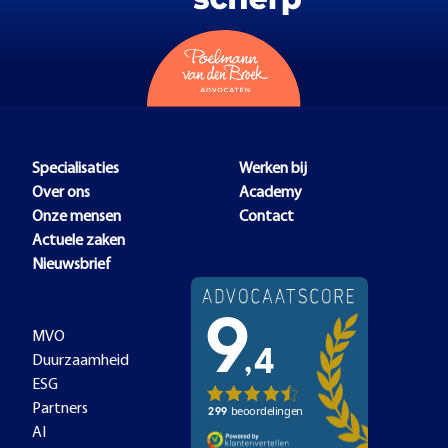
Specialisaties
Werken bij
Over ons
Academy
Onze mensen
Contact
Actuele zaken
Nieuwsbrief
MVO
Duurzaamheid
ESG
Partners
AI