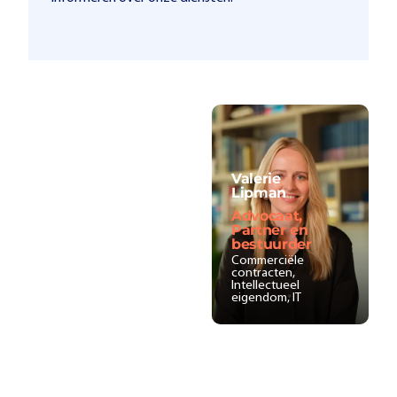
Valerie
Lipman
Advocaat,
Partner en
bestuurder
Commerciële
contracten,
Intellectueel
eigendom, IT