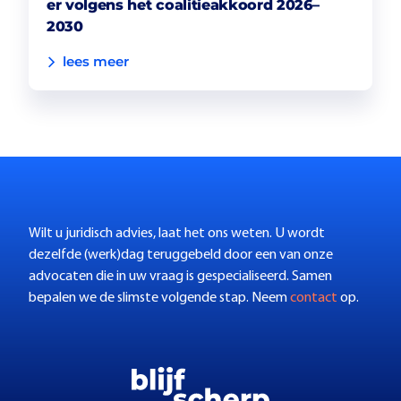
er volgens het coalitieakkoord 2026–
2030
lees meer
Wilt u juridisch advies, laat het ons weten. U wordt
dezelfde (werk)dag teruggebeld door een van onze
advocaten die in uw vraag is gespecialiseerd. Samen
bepalen we de slimste volgende stap. Neem
contact
op.