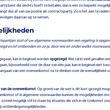
partij bent die slechts hoeft te betalen, dan is een zo beperkt mogel
ngt dus af van uw positie als contractspartij. Zo is het aan te rad
gevolgen daarvan op te nemen.
elijkheden
ctspartijen sluit of uw algemene voorwaarden een regeling is opg
egd en/of ontbonden en zo ja, door wie en onder welke voorwaar
gegaan, kan in beginsel worden
opgezegd
. Wel zal in veel gevallen
an, bijvoorbeeld voor de duur van één jaar, kan in beginsel niet tus
 aangaan van een overeenkomst na te denken over de wenselijkheid 
 van de overeenkomst
. Op grond van de wet is dit kort gezegd mogel
reenkomst of in algemene voorwaarden kunnen de mogelijkheden o
st zoveel mogelijk stil te staan bij situaties die zich in de toekoms
j ontbindingsmogelijkheden.