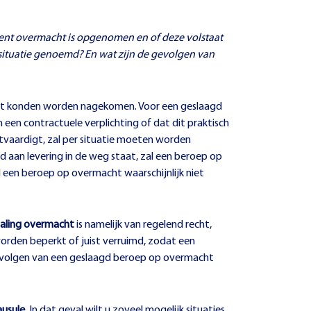
rent overmacht is opgenomen en of deze volstaat
situatie genoemd? En wat zijn de gevolgen van
t konden worden nagekomen. Voor een geslaagd
 een contractuele verplichting of dat dit praktisch
tvaardigt, zal per situatie moeten worden
aan levering in de weg staat, zal een beroep op
al een beroep op overmacht waarschijnlijk niet
paling overmacht
is namelijk van regelend recht,
rden beperkt of juist verruimd, zodat een
gevolgen van een geslaagd beroep op overmacht
usule
. In dat geval wilt u zoveel mogelijk situaties