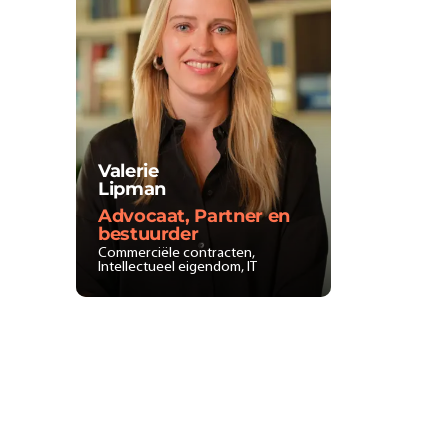
Valerie
Lipman
Advocaat, Partner en
bestuurder
Commerciële contracten,
Intellectueel eigendom, IT