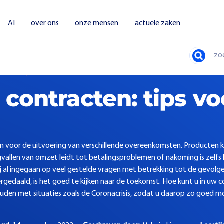
AI
over ons
onze mensen
actuele zaken
Zoeken
tracten: tips voor de toekomst
contracten: tips vo
n voor de uitvoering van verschillende overeenkomsten. Producten k
gvallen van omzet leidt tot betalingsproblemen of nakoming is zelfs
 wij al ingegaan op veel gestelde vragen met betrekking tot de gevol
ergedaald, is het goed te kijken naar de toekomst. Hoe kunt u in uw 
en met situaties zoals de Coronacrisis, zodat u daarop zo goed mo