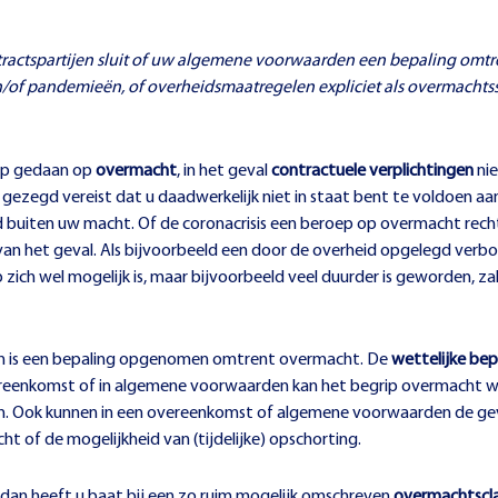
tractspartijen sluit of uw algemene voorwaarden een bepaling omt
of pandemieën, of overheidsmaatregelen expliciet als overmachts
ep gedaan op
overmacht
, in het geval
contractuele verplichtingen
nie
gezegd vereist dat u daadwerkelijk niet in staat bent te voldoen aan
id buiten uw macht. Of de coronacrisis een beroep op overmacht rech
 het geval. Als bijvoorbeeld een door de overheid opgelegd verbod 
p zich wel mogelijk is, maar bijvoorbeeld veel duurder is geworden, z
n is een bepaling opgenomen omtrent overmacht. De
wettelijke be
eenkomst of in algemene voorwaarden kan het begrip overmacht wo
lagen. Ook kunnen in een overeenkomst of algemene voorwaarden de 
t of de mogelijkheid van (tijdelijke) opschorting.
, dan heeft u baat bij een zo ruim mogelijk omschreven
overmachtscla