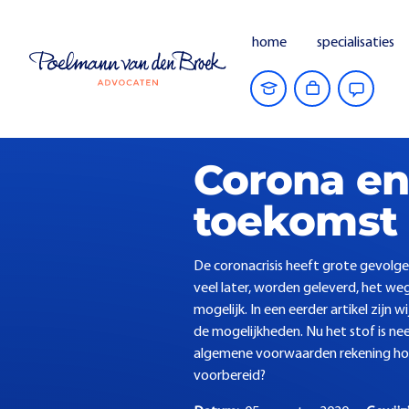
home
specialisaties
Home
Actuele zaken
Corona en con
Corona en 
toekomst
De coronacrisis heeft grote gevolge
veel later, worden geleverd, het we
mogelijk. In een eerder artikel zijn
de mogelijkheden. Nu het stof is ne
algemene voorwaarden rekening houd
voorbereid?