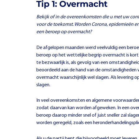
Tip 1: Overmacht
Bekijk of in de overeenkomsten die u met uw con
voor de toekomst. Worden Corona, epidemieën en/
een beroep op overmacht?
De afgelopen maanden werd veelvuldig een bero
beroep op het wettelijke begrip overmacht is kort 
te bezwaarlijk is, als gevolg van een omstandighe
beoordeeld aan de hand van de omstandigheden van
overmacht waarschijnlijk wel slagen. Als levering o
slagen.
In veel overeenkomsten en algemene voorwaarde
zodat daarvan kan worden afgeweken. In een over
beroep daarop minder snel of juist sneller zal s
worden geregeld, zoals een heronderhandelingsplich
Als u de partij bent die bijvoorbeeld moet leveren